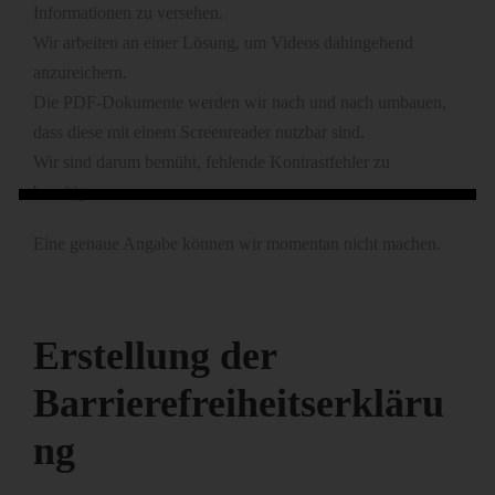
Informationen zu versehen.
Wir arbeiten an einer Lösung, um Videos dahingehend
anzureichern.
Die PDF-Dokumente werden wir nach und nach umbauen,
dass diese mit einem Screenreader nutzbar sind.
Wir sind darum bemüht, fehlende Kontrastfehler zu
beseitigen.
Eine genaue Angabe können wir momentan nicht machen.
Erstellung der
Barrierefreiheitserkläru
ng