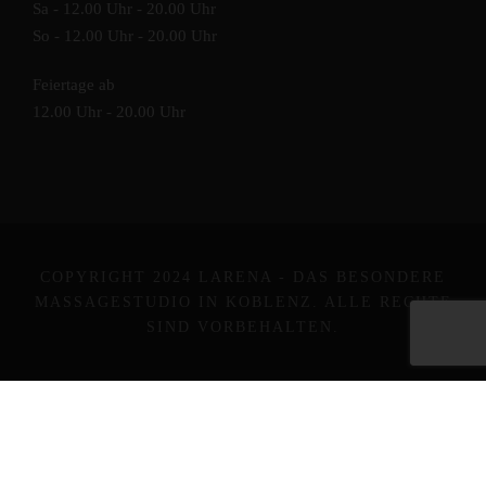
Sa - 12.00 Uhr - 20.00 Uhr
So - 12.00 Uhr - 20.00 Uhr
Feiertage ab
12.00 Uhr - 20.00 Uhr
COPYRIGHT 2024 LARENA - DAS BESONDERE
MASSAGESTUDIO IN KOBLENZ. ALLE RECHTE
SIND VORBEHALTEN.