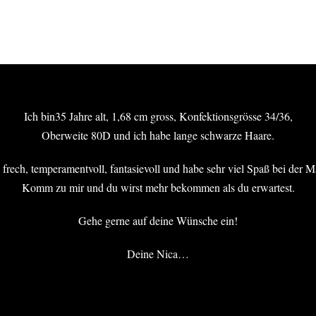
Ich bin35 Jahre alt, 1,68 cm gross, Konfektionsgrösse 34/36,
Oberweite 80D und ich habe lange schwarze Haare.
Hier findest du uns
Ö
M
n frech, temperamentvoll, fantasievoll und habe sehr viel Spaß bei der M
Larena
S
Komm zu mir und du wirst mehr bekommen als du erwartest.
Das erotische Massagestudio in Koblenz
S
Andernacher Str. 158
Gehe gerne auf deine Wünsche ein!
56070 Koblenz
F
1
Deine Nica…
Ruf uns einfach an unter
Mobil: 0152 246 018 12
Festnetz: 0261 500 840 96