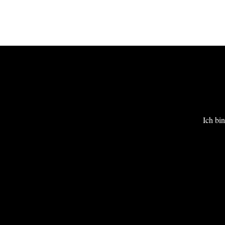
Impressum
Ich bi
Datenschutzerklärung
Barrierefreiheit
Kontakt