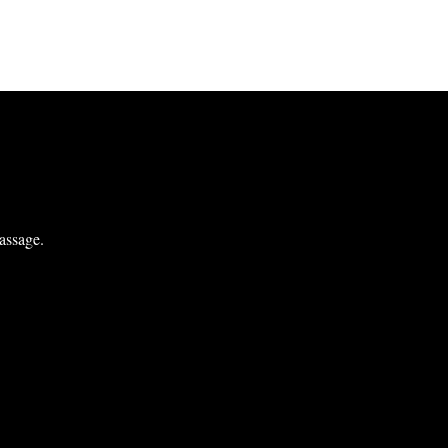
ffnungszeiten
o-Fr - 10.30 Uhr - 22.00 Uhr
assage.
a - 12.00 Uhr - 20.00 Uhr
o - 12.00 Uhr - 20.00 Uhr
eiertage ab
2.00 Uhr - 20.00 Uhr