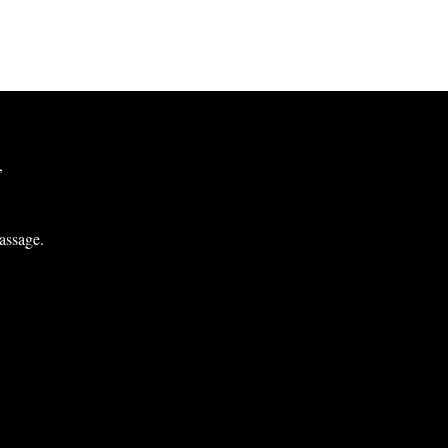
,
ffnungszeiten
o-Fr - 10.30 Uhr - 22.00 Uhr
assage.
a - 12.00 Uhr - 20.00 Uhr
o - 12.00 Uhr - 20.00 Uhr
eiertage ab
2.00 Uhr - 20.00 Uhr