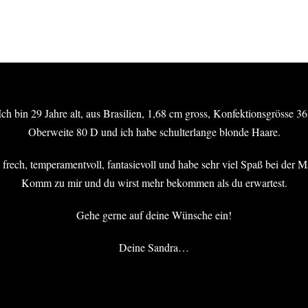
Ich bin 29 Jahre alt, aus Brasilien, 1,68 cm gross, Konfektionsgrösse 36
Oberweite 80 D und ich habe schulterlange blonde Haare.
Hier findest du uns
Ö
M
n frech, temperamentvoll, fantasievoll und habe sehr viel Spaß bei der M
Larena
S
Komm zu mir und du wirst mehr bekommen als du erwartest.
Das erotische Massagestudio in Koblenz
S
Andernacher Str. 158
Gehe gerne auf deine Wünsche ein!
56070 Koblenz
F
1
Deine Sandra…
Ruf uns einfach an unter
Mobil: 0152 246 018 12
Festnetz: 0261 500 840 96