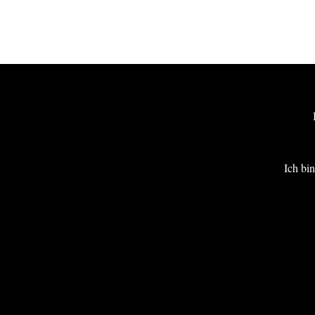
Impressum
Ich bi
Datenschutzerklärung
Barrierefreiheit
Kontakt